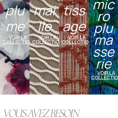
mic
plu
mai
tiss
ro
me
lle
age
plu
ma
VOIR LA
VOIR LA
VOIR LA
COLLECTION
COLLECTION
COLLECTION
sse
rie
VOIR LA
COLLECTI
VOUS AVEZ BESOIN