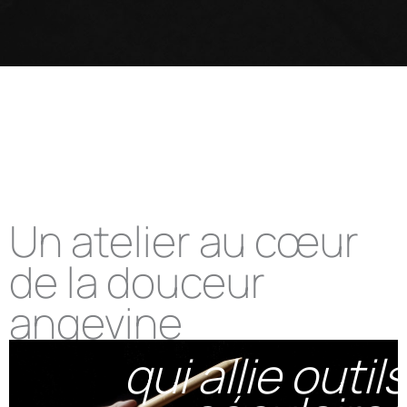
Un atelier au cœur
de la douceur
angevine
qui allie outils