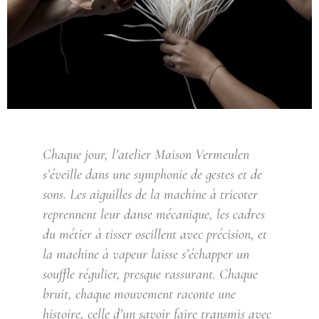
Chaque jour, l’atelier Maison Vermeulen
s’éveille dans une symphonie de gestes et de
sons. Les aiguilles de la machine à tricoter
reprennent leur danse mécanique, les cadres
du métier à tisser oscillent avec précision, et
la machine à vapeur laisse s’échapper un
souffle régulier, presque rassurant. Chaque
bruit, chaque mouvement raconte une
histoire, celle d’un savoir faire transmis avec