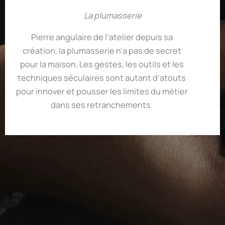
La plumasserie
Pierre angulaire de l’atelier depuis sa
création, la plumasserie n’a pas de secret
pour la maison. Les gestes, les outils et les
techniques séculaires sont autant d’atouts
pour innover et pousser les limites du métier
dans ses retranchements.