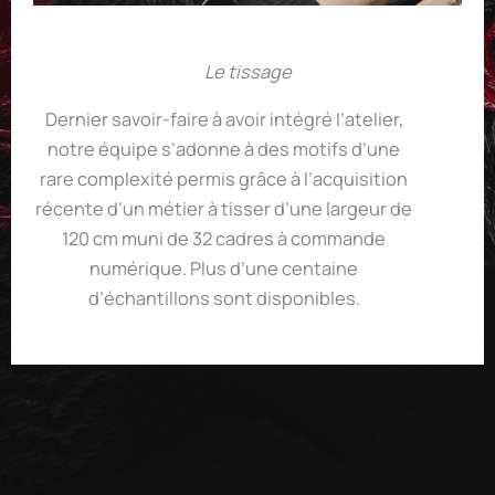
Le tissage
Dernier savoir-faire à avoir intégré l’atelier,
notre équipe s’adonne à des motifs d’une
rare complexité permis grâce à l’acquisition
récente d’un métier à tisser d’une largeur de
120 cm muni de 32 cadres à commande
numérique. Plus d’une centaine
d’échantillons sont disponibles.